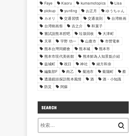
Faye
Kaoru
kumamotopics
Lisa
pickup
yunting
お正月
ゆうちゃん
カオリ
交通習慣
交通規則
台湾映画
台湾映画祭
吉之介
和菓子
嘗試說熊本腔吧
垃圾回收
大津町
天草
宇野 功一
山鹿市
市營電車
熊本台灣同郷會
熊本城
熊本市
熊本市現代美術館
熊本鮮為人知景點介紹
益城町
祝日
神社
緒方和奈
編集部F
肉乙
菊池市
菊陽町
蔡
透過鏡頭探訪熊本風情
酒
酒・小知識
防災
阿蘇
SEARCH
検
索: