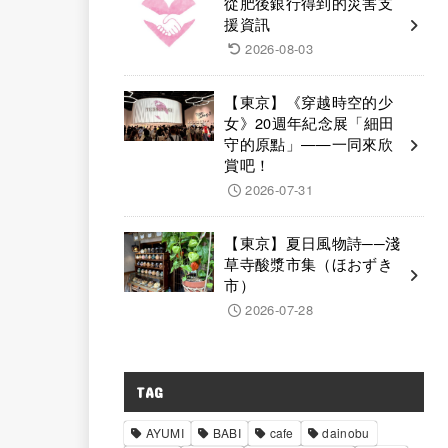
從肥後銀行得到的災害支
援資訊
2026-08-03
【東京】《穿越時空的少
女》20週年紀念展「細田
守的原點」——一同來欣
賞吧！
2026-07-31
【東京】夏日風物詩──淺
草寺酸漿市集（ほおずき
市）
2026-07-28
TAG
AYUMI
BABI
cafe
dainobu