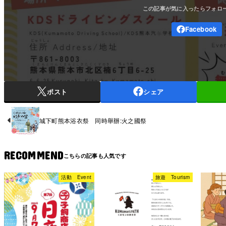
ポスト
シェア
城下町熊本浴衣祭 同時舉辦:火之國祭
RECOMMEND
活動 Event
旅遊 Tourism