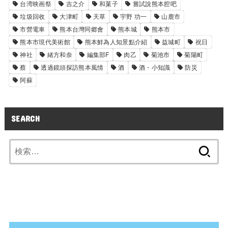
台湾映画祭
吉之介
和菓子
嘗試說熊本腔吧
垃圾回收
大津町
天草
宇野 功一
山鹿市
市營電車
熊本台灣同郷會
熊本城
熊本市
熊本市現代美術館
熊本鮮為人知景點介紹
益城町
祝日
神社
緒方和奈
編集部F
肉乙
菊池市
菊陽町
蔡
透過鏡頭探訪熊本風情
酒
酒・小知識
防災
阿蘇
SEARCH
検
索: