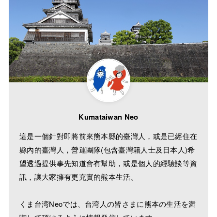
Kumataiwan Neo
這是一個針對即將前來熊本縣的臺灣人，或是已經住在
縣內的臺灣人，營運團隊(包含臺灣籍人士及日本人)希
望透過提供事先知道會有幫助，或是個人的經驗談等資
訊，讓大家擁有更充實的熊本生活。
くま台湾Neoでは、台湾人の皆さまに熊本の生活を満