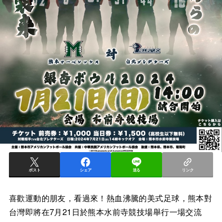
ポスト
シェア
送る
リンク
喜歡運動的朋友，看過來！熱血沸騰的美式足球，熊本對
台灣即將在7月21日於熊本水前寺競技場舉行一場交流