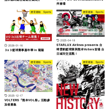
州會場
體育運動 Sports
體育運動 Sports
2025-04-18
STARLUX Airlines presents 台
2026-01-16
啤雲豹籃球隊與熊本Volters首場 台
３x３籃球賽事嘉年華 in 菊陽
日城市交流戰！
體育運動 Sports
體育運動 Sports
2025-12-17
VOLTERS『熊本VOL祭』活動參
加者募集