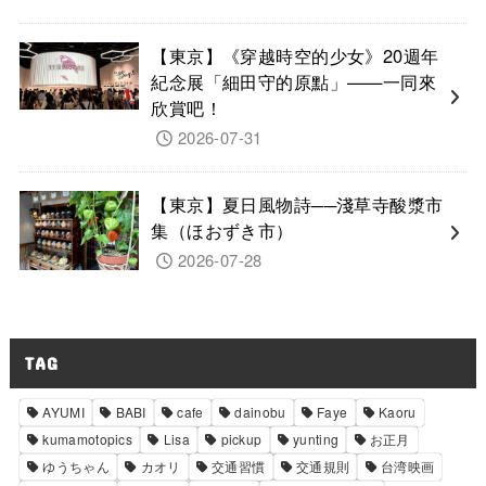
【東京】《穿越時空的少女》20週年
紀念展「細田守的原點」——一同來
欣賞吧！
2026-07-31
【東京】夏日風物詩──淺草寺酸漿市
集（ほおずき市）
2026-07-28
TAG
AYUMI
BABI
cafe
dainobu
Faye
Kaoru
kumamotopics
Lisa
pickup
yunting
お正月
ゆうちゃん
カオリ
交通習慣
交通規則
台湾映画