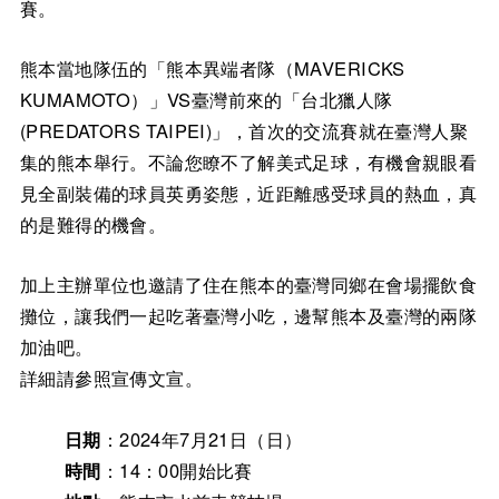
賽。
熊本當地隊伍的「熊本異端者隊（MAVERICKS
KUMAMOTO）」VS臺灣前來的「台北獵人隊
(PREDATORS TAIPEI)」，首次的交流賽就在臺灣人聚
集的熊本舉行。不論您瞭不了解美式足球，有機會親眼看
見全副裝備的球員英勇姿態，近距離感受球員的熱血，真
的是難得的機會。
加上主辦單位也邀請了住在熊本的臺灣同鄉在會場擺飲食
攤位，讓我們一起吃著臺灣小吃，邊幫熊本及臺灣的兩隊
加油吧。
詳細請參照宣傳文宣。
日期
：2024年7月21日（日）
時間
：14：00開始比賽