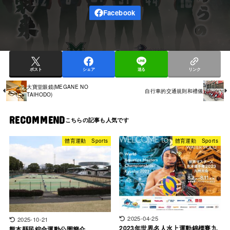
ポスト
シェア
送る
リンク
大寶堂眼鏡(MEGANE NO
自行車的交通規則和禮儀
TAIHODO)
RECOMMEND
體育運動 Sports
體育運動 Sports
2025-04-25
2025-10-21
2023年世界名人水上運動錦標賽九
熊本縣民綜合運動公園簡介