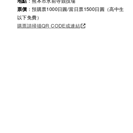
地點
：熊本市水前寺競技場
票價
：預購票1000日圓/當日票1500日圓（高中生
以下免費）
購票請掃描QR CODE或連結