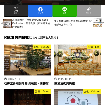
ポスト
シェア
送る
リンク
來自臺灣的「灣聲樂團One Song
擁有外國籍血統的孩童日語教室（お
Orchestra」熊本公演（添加當天的
るがったキッズ）
活動風景）
RECOMMEND
文化 Culture
生活 Life
2025-11-21
2025-06-25
彷彿置身在咖啡廳 美術館・圖書館
關於通夜與喪禮
活動 Event
文化 Culture