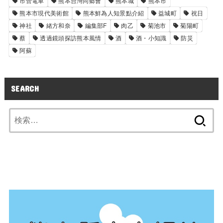
市營電車
熊本台灣同郷會
熊本城
熊本市
熊本市現代美術館
熊本鮮為人知景點介紹
益城町
祝日
神社
緒方和奈
編集部F
肉乙
菊池市
菊陽町
蔡
透過鏡頭探訪熊本風情
酒
酒・小知識
防災
阿蘇
SEARCH
検
索: