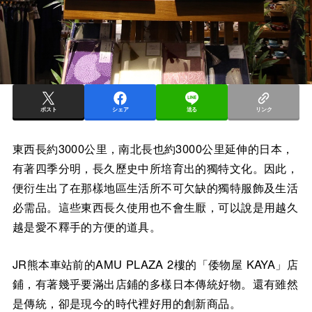
ポスト
シェア
送る
リンク
東西長約3000公里，南北長也約3000公里延伸的日本，
有著四季分明，長久歷史中所培育出的獨特文化。因此，
便衍生出了在那樣地區生活所不可欠缺的獨特服飾及生活
必需品。這些東西長久使用也不會生厭，可以說是用越久
越是愛不釋手的方便的道具。
JR熊本車站前的AMU PLAZA 2樓的「倭物屋 KAYA」店
鋪，有著幾乎要滿出店鋪的多樣日本傳統好物。還有雖然
是傳統，卻是現今的時代裡好用的創新商品。