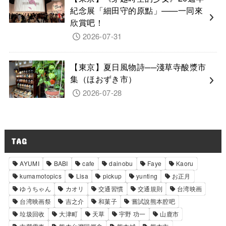
紀念展「細田守的原點」——一同來
欣賞吧！
2026-07-31
【東京】夏日風物詩──淺草寺酸漿市
集（ほおずき市）
2026-07-28
TAG
AYUMI
BABI
cafe
dainobu
Faye
Kaoru
kumamotopics
Lisa
pickup
yunting
お正月
ゆうちゃん
カオリ
交通習慣
交通規則
台湾映画
台湾映画祭
吉之介
和菓子
嘗試說熊本腔吧
垃圾回收
大津町
天草
宇野 功一
山鹿市