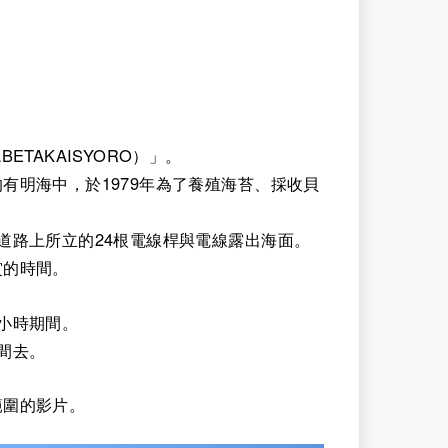
TAKAISYORO）」。
有明海中，於1979年為了養殖海苔、採收貝
道路上所立的24根電線桿與電線露出海面。
賞的時間。
小時期間。
間去。
範圍的影片。