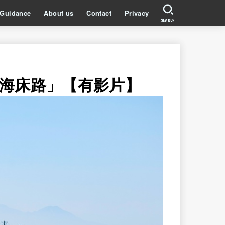
Guidance
About us
Contact
Privacy
SEARCH
海床路」【有影片】