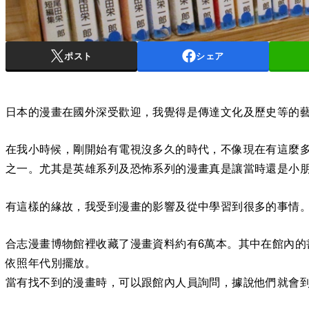
ポスト
シェア
日本的漫畫在國外深受歡迎，我覺得是傳達文化及歷史等的
在我小時候，剛開始有電視沒多久的時代，不像現在有這麼
之一。尤其是英雄系列及恐怖系列的漫畫真是讓當時還是小
有這樣的緣故，我受到漫畫的影響及從中學習到很多的事情
合志漫畫博物館裡收藏了漫畫資料約有6萬本。其中在館內的書
依照年代別擺放。
當有找不到的漫畫時，可以跟館內人員詢問，據說他們就會