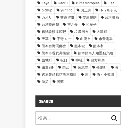
Faye
Kaoru
kumamotopics
Lisa
pickup
yunting
お正月
ゆうちゃん
カオリ
交通習慣
交通規則
台湾映画
台湾映画祭
吉之介
和菓子
嘗試說熊本腔吧
垃圾回收
大津町
天草
宇野 功一
山鹿市
市營電車
熊本台灣同郷會
熊本城
熊本市
熊本市現代美術館
熊本鮮為人知景點介紹
益城町
祝日
神社
緒方和奈
編集部F
肉乙
菊池市
菊陽町
蔡
透過鏡頭探訪熊本風情
酒
酒・小知識
防災
阿蘇
SEARCH
検
索: