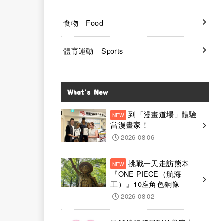
食物 Food
體育運動 Sports
What’s New
到「漫畫道場」體驗
當漫畫家！
2026-08-06
挑戰一天走訪熊本
『ONE PIECE（航海
王）』10座角色銅像
2026-08-02