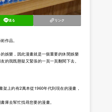
送る
リンク
藝術作品。
多的娛樂，因此漫畫就是一個重要的休閒娛樂
朋友的我既懸疑又緊張的一頁一頁翻閱下去。
。
架上約有2萬本從1960年代到現在的漫畫，
到書庫去幫忙找尋您要的漫畫。