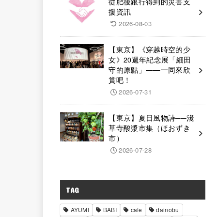
從肥後銀行得到的災害支
援資訊
2026-08-03
【東京】《穿越時空的少
女》20週年紀念展「細田
守的原點」——一同來欣
賞吧！
2026-07-31
【東京】夏日風物詩──淺
草寺酸漿市集（ほおずき
市）
2026-07-28
TAG
AYUMI
BABI
cafe
dainobu