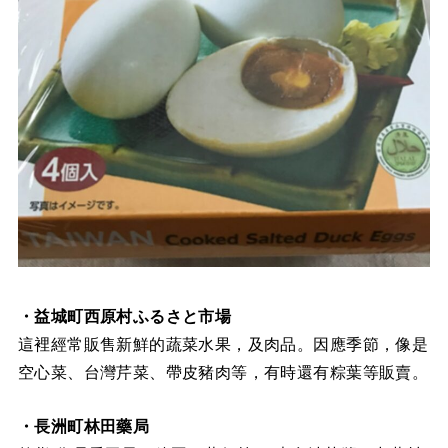
・益城町西原村ふるさと市場
這裡經常販售新鮮的蔬菜水果，及肉品。因應季節，像是
空心菜、台灣芹菜、帶皮豬肉等，有時還有粽葉等販賣。
・長洲町林田藥局