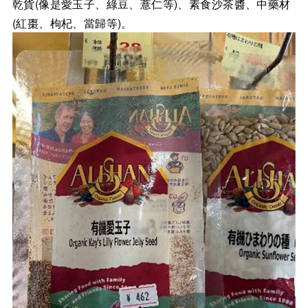
乾貨(像是愛玉子、綠豆、薏仁等)、素食沙茶醬、中藥材
(紅棗、枸杞、當歸等)。