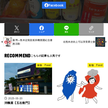
ポスト
シェア
送る
リンク
臺灣—熊本定期直航班機開通紀念優
在熊本的街上可以享受爵士樂
惠活動
RECOMMEND
食物 Food
食物 Food
2025-05-20
洋麵屋【五右衛門】