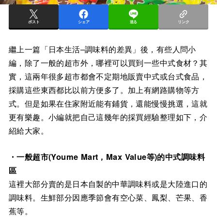
ポスト
シェア
送る
リンク
繼上一篇「日本生活–調味料的差異」後，有些人問小
編，除了一般的超市外，哪裡可以買到一些中式食材？其
實，這兩年很多超市都會不定期地販賣中式或台式食品，
採購這些東西都比以前方便多了。加上有網路購物等方
式。但是如果在住家附近能有鋪貨，還能慢慢挑選，這就
更有樂趣。小編就把自己這幾年的採買經驗整理如下，介
紹給大家。
・一般超市(Youme Mart，Max Value等)的中式調味料
區
這裡大部分賣的是日本自製的中華調味料或是大陸進口的
調味料。生鮮部分因應季節會有空心菜、鳳梨、芒果、香
蕉等。