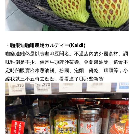
・咖樂迪咖啡農場カルディー(Kaldi)
咖樂迪雖然是以賣咖啡豆聞名。不過店內的外國食材、調
味料倒是不少。像是牛頭牌沙茶醬、金蘭醬油等，還會不
定時的販賣冷凍蔥油餅、粉圓、泡麵、餅乾、罐頭等，小
編我就三不五時去逛逛，看看進了哪那些新貨。