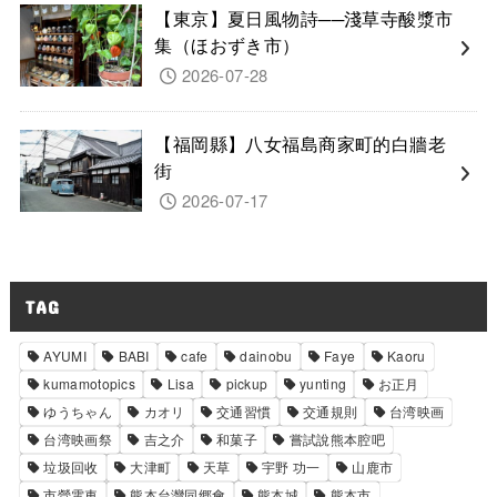
【東京】夏日風物詩──淺草寺酸漿市
集（ほおずき市）
2026-07-28
【福岡縣】八女福島商家町的白牆老
街
2026-07-17
TAG
AYUMI
BABI
cafe
dainobu
Faye
Kaoru
kumamotopics
Lisa
pickup
yunting
お正月
ゆうちゃん
カオリ
交通習慣
交通規則
台湾映画
台湾映画祭
吉之介
和菓子
嘗試說熊本腔吧
垃圾回收
大津町
天草
宇野 功一
山鹿市
市營電車
熊本台灣同郷會
熊本城
熊本市