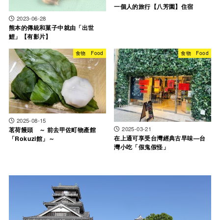
一個人的旅行【八芳園】住宿
2023-06-28
熊本的傳統和菓子中就由「出世
鯉」【有影片】
食物 Food
食物 Food
2025-08-15
2025-03-21
茗荷饅頭 ～ 前去甲佐町物產館
在上通可享受台灣經典古早味—台
「Rokuzi館」～
灣小吃「假鬼假怪」