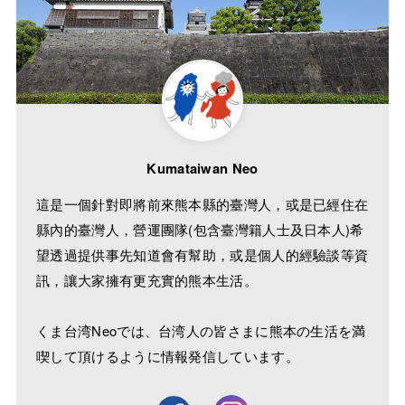
Kumataiwan Neo
這是一個針對即將前來熊本縣的臺灣人，或是已經住在
縣內的臺灣人，營運團隊(包含臺灣籍人士及日本人)希
望透過提供事先知道會有幫助，或是個人的經驗談等資
訊，讓大家擁有更充實的熊本生活。
くま台湾Neoでは、台湾人の皆さまに熊本の生活を満
喫して頂けるように情報発信しています。