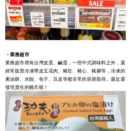
・業務超市
業務超市裡有台灣皮蛋、鹹蛋，一些中式調味料之外，還
經常販賣冷凍帶皮五花肉、豬肚、豬心、豬腳等，冷凍的
蔥油餅、水餃、包子、豆皮等都非常的容易取得。最近還
發現賣生的雞爪呢！