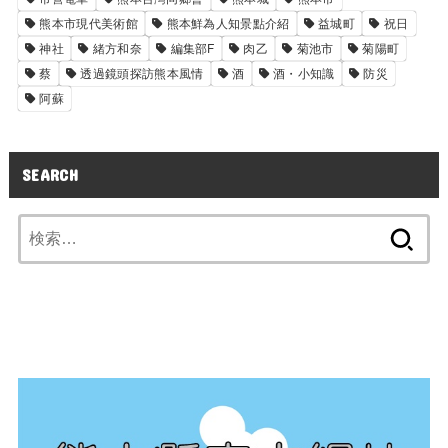
熊本市現代美術館
熊本鮮為人知景點介紹
益城町
祝日
神社
緒方和奈
編集部F
肉乙
菊池市
菊陽町
蔡
透過鏡頭探訪熊本風情
酒
酒・小知識
防災
阿蘇
SEARCH
検
索: