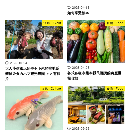
2025-04-18
如何享受熊本
活動 Event
食物 Food
2025-10-24
2025-04-25
大人小孩都玩到停不下來的挖地瓜
各式各樣令熊本縣民絕讚的農產量
體驗＠タカハマ觀光農園 ＞＞有影
報你知
片
文化 Culture
食物 Food
2025-09-23