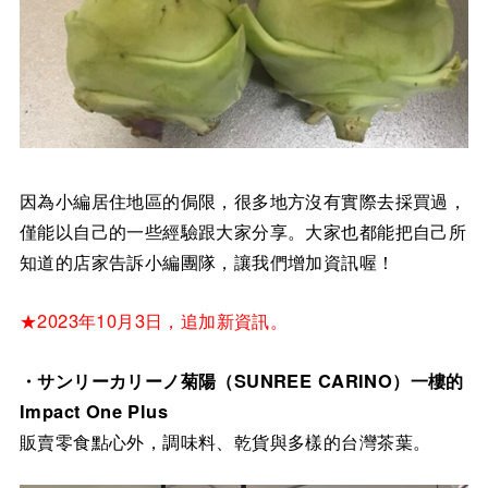
因為小編居住地區的侷限，很多地方沒有實際去採買過，
僅能以自己的一些經驗跟大家分享。大家也都能把自己所
知道的店家告訴小編團隊，讓我們增加資訊喔！
★2023年10月3日，追加新資訊。
・サンリーカリーノ菊陽（SUNREE CARINO）一樓的
Impact One Plus
販賣零食點心外，調味料、乾貨與多樣的台灣茶葉。