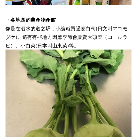
・各地區的農產物產館
像是在泗水的道之驛，小編就買過筊白筍(日文叫マコモ
ダケ)。還有有些地方因應季節會販賣大頭菜（コールラ
ビ）、小白菜(日本叫山東菜)等。