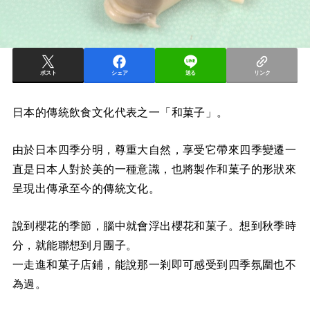
ポスト
シェア
送る
リンク
日本的傳統飲食文化代表之一「和菓子」。
由於日本四季分明，尊重大自然，享受它帶來四季變遷一
直是日本人對於美的一種意識，也將製作和菓子的形狀來
呈現出傳承至今的傳統文化。
說到櫻花的季節，腦中就會浮出櫻花和菓子。想到秋季時
分，就能聯想到月團子。
一走進和菓子店鋪，能說那一剎即可感受到四季氛圍也不
為過。