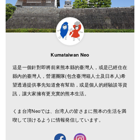
Kumataiwan Neo
這是一個針對即將前來熊本縣的臺灣人，或是已經住在
縣內的臺灣人，營運團隊(包含臺灣籍人士及日本人)希
望透過提供事先知道會有幫助，或是個人的經驗談等資
訊，讓大家擁有更充實的熊本生活。
くま台湾Neoでは、台湾人の皆さまに熊本の生活を満
喫して頂けるように情報発信しています。