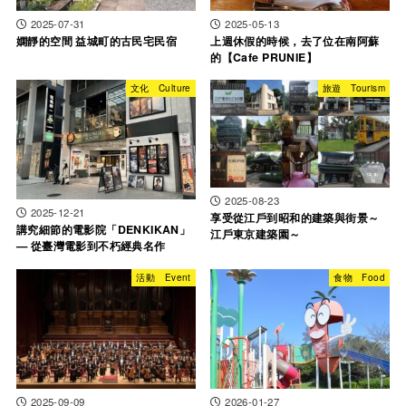
2025-07-31
2025-05-13
嫻靜的空間 益城町的古民宅民宿
上週休假的時候，去了位在南阿蘇
的【Cafe PRUNIE】
文化 Culture
旅遊 Tourism
2025-08-23
2025-12-21
享受從江戶到昭和的建築與街景～
講究細節的電影院「DENKIKAN」
江戶東京建築園～
— 從臺灣電影到不朽經典名作
活動 Event
食物 Food
2025-09-09
2026-01-27