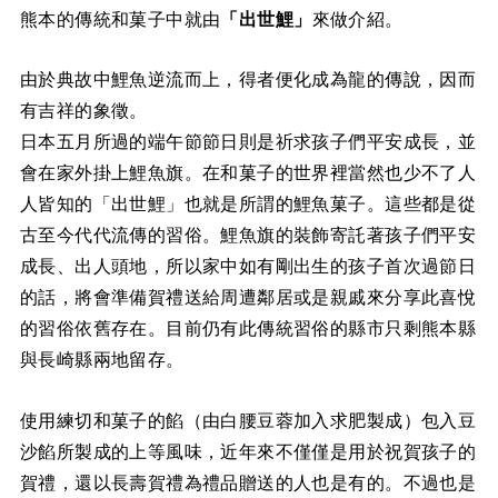
熊本的傳統和菓子中就由
「出世鯉」
來做介紹。
由於典故中鯉魚逆流而上，得者便化成為龍的傳說，因而
有吉祥的象徵。
日本五月所過的端午節節日則是祈求孩子們平安成長，並
會在家外掛上鯉魚旗。在和菓子的世界裡當然也少不了人
人皆知的「出世鯉」也就是所謂的鯉魚菓子。這些都是從
古至今代代流傳的習俗。鯉魚旗的裝飾寄託著孩子們平安
成長、出人頭地，所以家中如有剛出生的孩子首次過節日
的話，將會準備賀禮送給周遭鄰居或是親戚來分享此喜悅
的習俗依舊存在。目前仍有此傳統習俗的縣市只剩熊本縣
與長崎縣兩地留存。
使用練切和菓子的餡（由白腰豆蓉加入求肥製成）包入豆
沙餡所製成的上等風味，近年來不僅僅是用於祝賀孩子的
賀禮，還以長壽賀禮為禮品贈送的人也是有的。不過也是