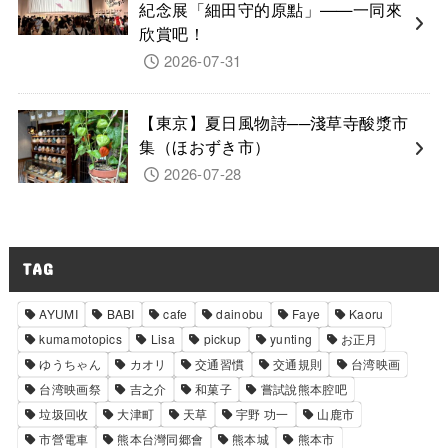
紀念展「細田守的原點」——一同來
欣賞吧！
2026-07-31
【東京】夏日風物詩──淺草寺酸漿市
集（ほおずき市）
2026-07-28
TAG
AYUMI
BABI
cafe
dainobu
Faye
Kaoru
kumamotopics
Lisa
pickup
yunting
お正月
ゆうちゃん
カオリ
交通習慣
交通規則
台湾映画
台湾映画祭
吉之介
和菓子
嘗試說熊本腔吧
垃圾回收
大津町
天草
宇野 功一
山鹿市
市營電車
熊本台灣同郷會
熊本城
熊本市