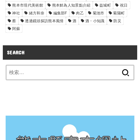
熊本市現代美術館
熊本鮮為人知景點介紹
益城町
祝日
神社
緒方和奈
編集部F
肉乙
菊池市
菊陽町
蔡
透過鏡頭探訪熊本風情
酒
酒・小知識
防災
阿蘇
SEARCH
検
索: