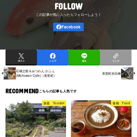
FOLLOW
ポスト
シェア
送る
リンク
石橋之館＆みつわん かふぇ
美里町的石橋
(Michuwan Cafe)（美里町）
RECOMMEND
旅遊 Tourism
食物 Food