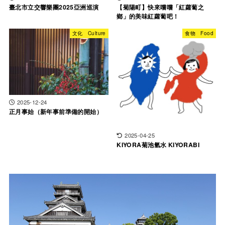
臺北市立交響樂團2025亞洲巡演
【菊陽町】快來嚐嚐「紅蘿蔔之
鄉」的美味紅蘿蔔吧！
文化 Culture
食物 Food
2025-12-24
正月事始（新年事前準備的開始）
2025-04-25
KIYORA菊池氫⽔ KIYORABI