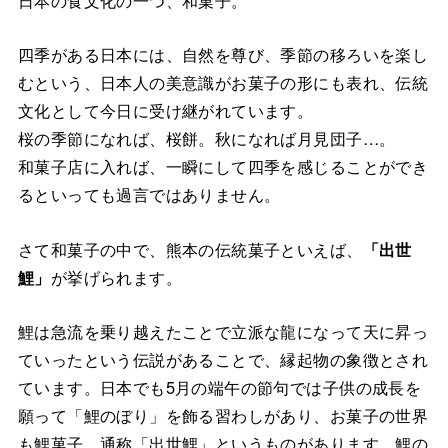
四季がある日本には、自然を尊び、季節の移ろいを楽し
むという、日本人の美意識がお菓子の形にも表れ、伝統
文化として今日に受け継がれています。
桜の季節になれば、桜餅。秋になれば月見団子…。
和菓子店に入れば、一瞬にして四季を感じることができ
るといっても過言ではありません。
さて和菓子の中で、熊本の伝統菓子といえば、
「出世
鯉」
が挙げられます。
鯉は急流を乗り越えたことで立派な龍になって天に昇っ
ていったという伝説があることで、縁起物の象徴とされ
ています。日本でも5月の端午の節句では子供の成長を
願って「鯉のぼり」を飾る習わしがあり、お菓子の世界
も鯉菓子、通称「出世鯉」というものがあります。鯉の