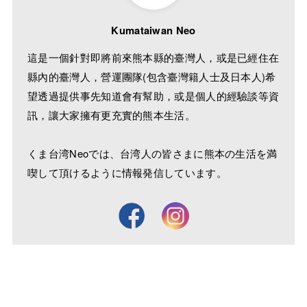
Kumataiwan Neo
這是一個針對即將前來熊本縣的臺灣人，或是已經住在
縣內的臺灣人，營運團隊(包含臺灣籍人士及日本人)希
望透過提供事先知道會有幫助，或是個人的經驗談等資
訊，讓大家擁有更充實的熊本生活。
くま台湾Neoでは、台湾人の皆さまに熊本の生活を満
喫して頂けるように情報発信しています。