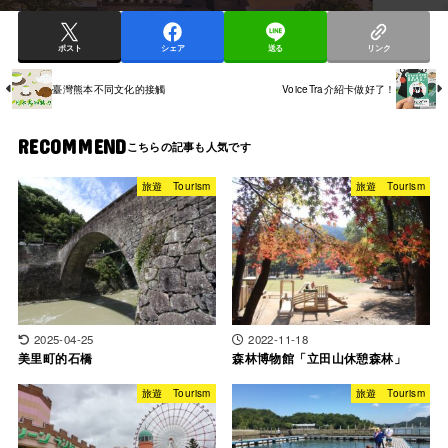
ポスト
シェア
送る
リンク
臺灣熊本不同文化的接觸
VoiceTra介紹卡做好了！
RECOMMEND
旅遊 Tourism
旅遊 Tourism
2025-04-25
2022-11-18
美里町的石橋
森林博物館「立田山休憩森林」
旅遊 Tourism
旅遊 Tourism