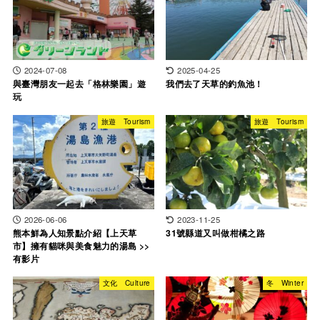
2024-07-08
2025-04-25
與臺灣朋友一起去「格林樂園」遊
我們去了天草的釣魚池！
玩
旅遊 Tourism
旅遊 Tourism
2026-06-06
2023-11-25
熊本鮮為人知景點介紹【上天草
31號縣道又叫做柑橘之路
市】擁有貓咪與美食魅力的湯島 >>
有影片
文化 Culture
冬 Winter