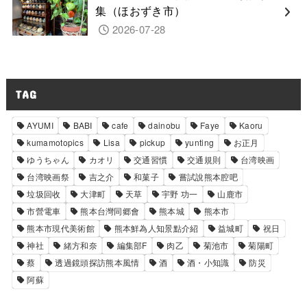
集（ほおずき市）
2026-07-28
TAG
AYUMI
BABI
cafe
dainobu
Faye
Kaoru
kumamotopics
Lisa
pickup
yunting
お正月
ゆうちゃん
カオリ
交通習慣
交通規則
台湾映画
台湾映画祭
吉之介
和菓子
嘗試說熊本腔吧
垃圾回收
大津町
天草
宇野 功一
山鹿市
市營電車
熊本台灣同郷會
熊本城
熊本市
熊本市現代美術館
熊本鮮為人知景點介紹
益城町
祝日
神社
緒方和奈
編集部F
肉乙
菊池市
菊陽町
蔡
透過鏡頭探訪熊本風情
酒
酒・小知識
防災
阿蘇