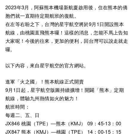
2023年3月，阿蘇熊本機場新航廈啟用後，住在熊本的僑
胞們就一直期待定期航班的復航。
在左等右盼之下，台灣的星宇航空將於9月1日開設熊本
航線，由桃園直飛熊本囉！這樣的消息，怎能不馬上告知
大家呢！今後的往來，更加的便利，回台灣可以說走就走
囉。
以下內容，來自星宇航空的官方網站。
進軍「火之國」！熊本航線正式開賣
9月1日起，星宇航空版圖持續擴增！開闢「熊本」定期
航線，體驗九州熱情如火的魅力！
航班時間：
每週二、五、日
JX846 桃園（TPE）—熊本（KMJ） 09：45-13：00
JX847 熊本（KMJ）—桃園（TPE） 14：00-15：15