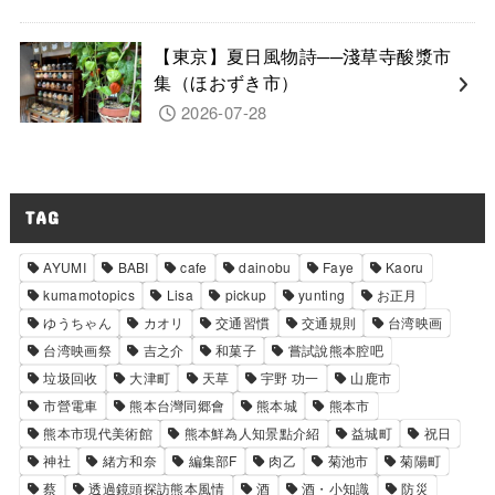
【東京】夏日風物詩──淺草寺酸漿市
集（ほおずき市）
2026-07-28
TAG
AYUMI
BABI
cafe
dainobu
Faye
Kaoru
kumamotopics
Lisa
pickup
yunting
お正月
ゆうちゃん
カオリ
交通習慣
交通規則
台湾映画
台湾映画祭
吉之介
和菓子
嘗試說熊本腔吧
垃圾回收
大津町
天草
宇野 功一
山鹿市
市營電車
熊本台灣同郷會
熊本城
熊本市
熊本市現代美術館
熊本鮮為人知景點介紹
益城町
祝日
神社
緒方和奈
編集部F
肉乙
菊池市
菊陽町
蔡
透過鏡頭探訪熊本風情
酒
酒・小知識
防災