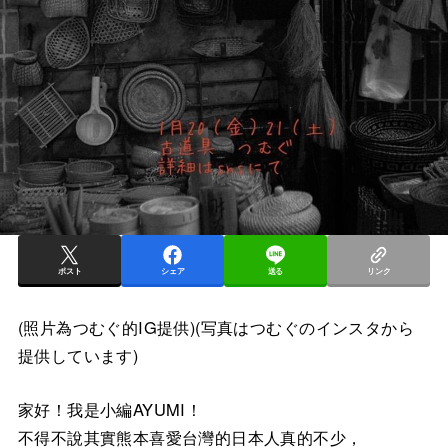
ポスト
シェア
送る
リンク
(照片為つむぐ的IG提供)(写真はつむぐのインスタから
提供しています)
家好！我是小編AYUMI！
不得不說其實熊本喜愛台灣的日本人真的不少，