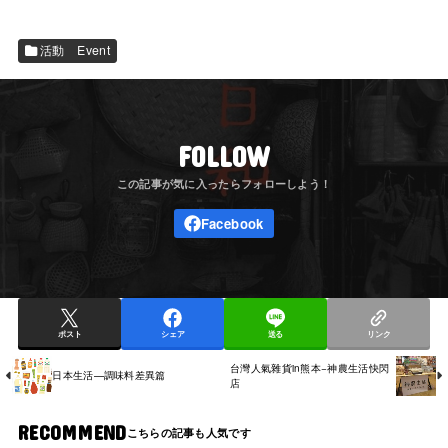
活動 Event
FOLLOW
ポスト
シェア
送る
リンク
台灣人氣雜貨in熊本−神農生活快閃
日本生活—調味料差異篇
店
RECOMMEND