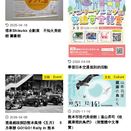
2025-04-18
塔本Shisuko 企劃展 不知火美術
館 圖書館
2024-04-08
學習日本交通規則的活動
活動 Event
文化 Culture
2025-11-16
熊本市現代美術館｜遠山昇司《收
2026-04-08
藏庫裡的鳥們》（附繁體中文導
透過鏡頭探訪熊本風情《五月》 5
覽）
月舉辦 GO!GO! Rally in 熊本