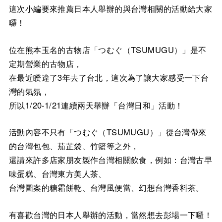
這次小編要來推薦日本人舉辦的與台灣相關的活動給大家
囉！
位在熊本玉名的古物店「つむぐ（TSUMUGU）」是不
定期營業的古物店，
在最近睽違了3年去了台北，這次為了讓大家感受一下台
灣的氣氛，
所以1/20-1/21連續兩天舉辦「台灣日和」活動！
活動內容不只有「つむぐ（TSUMUGU）」從台灣帶來
的台灣包包、茄芷袋、竹籃等之外，
還請來許多店家朋友製作台灣相關飲食，例如：台灣古早
味蛋糕、台灣東方美人茶、
台灣圖案的糖霜餅乾、台灣風便當、幻想台灣香料茶。
有喜歡台灣的日本人舉辦的活動，當然想去彭場一下囉！