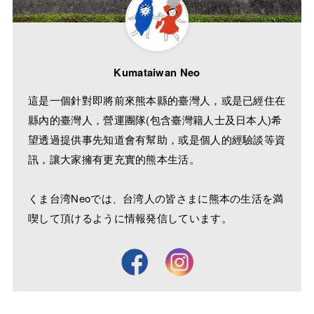
Kumataiwan Neo
這是一個針對即將前來熊本縣的臺灣人，或是已經住在
縣內的臺灣人，營運團隊(包含臺灣籍人士及日本人)希
望透過提供事先知道會有幫助，或是個人的經驗談等資
訊，讓大家擁有更充實的熊本生活。
くま台湾Neoでは、台湾人の皆さまに熊本の生活を満
喫して頂けるように情報発信しています。