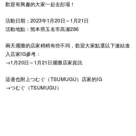
歡迎有興趣的大家一起去彭場！
活動日期：2023年1月20日～1月21日
活動地點：熊本県玉名市高瀬286
兩天擺攤的店家稍稍有些不同，歡迎大家點選以下連結進
入店家IG參考：
→1月20日～1月21日擺攤店家資訊
這邊也附上つむぐ（TSUMUGU）店家的IG
→つむぐ（TSUMUGU）