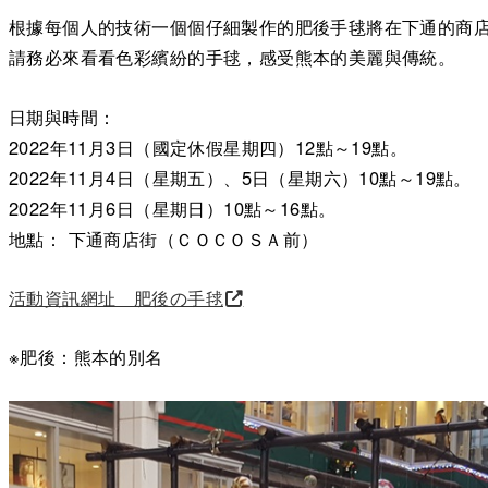
根據每個人的技術一個個仔細製作的肥後手毬將在下通的商
請務必來看看色彩繽紛的手毬，感受熊本的美麗與傳統。
日期與時間：
2022年11月3日（國定休假星期四）12點～19點。
2022年11月4日（星期五）、5日（星期六）10點～19點。
2022年11月6日（星期日）10點～16點。
地點： 下通商店街（ＣＯＣＯＳＡ前）
活動資訊網址 肥後の手毬
※肥後：熊本的別名