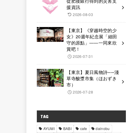
從肥後銀行得到的災害支
援資訊
2026-08-03
【東京】《穿越時空的少
女》20週年紀念展「細田
守的原點」——一同來欣
賞吧！
2026-07-31
【東京】夏日風物詩──淺
草寺酸漿市集（ほおずき
市）
2026-07-28
TAG
AYUMI
BABI
cafe
dainobu