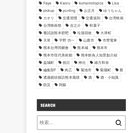
Faye
Kaoru
kumamotopics
Lisa
pickup
yunting
お正月
ゆうちゃん
カオリ
交通習慣
交通規則
台湾映画
台湾映画祭
吉之介
和菓子
嘗試說熊本腔吧
垃圾回收
大津町
天草
宇野 功一
山鹿市
市營電車
熊本台灣同郷會
熊本城
熊本市
熊本市現代美術館
熊本鮮為人知景點介紹
益城町
祝日
神社
緒方和奈
編集部F
肉乙
菊池市
菊陽町
蔡
透過鏡頭探訪熊本風情
酒
酒・小知識
防災
阿蘇
SEARCH
検
索: