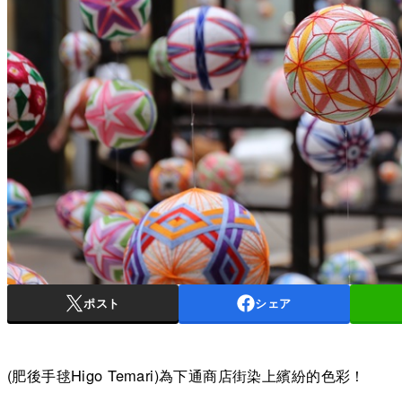
ポスト
シェア
(肥後手毬Higo Temari)為下通商店街染上繽紛的色彩！