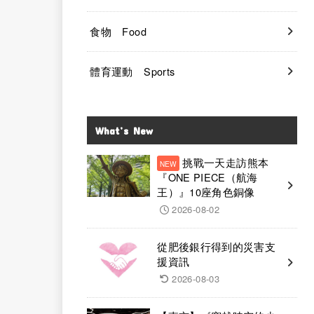
食物 Food
體育運動 Sports
What’s New
挑戰一天走訪熊本
『ONE PIECE（航海
王）』10座角色銅像
2026-08-02
從肥後銀行得到的災害支
援資訊
2026-08-03