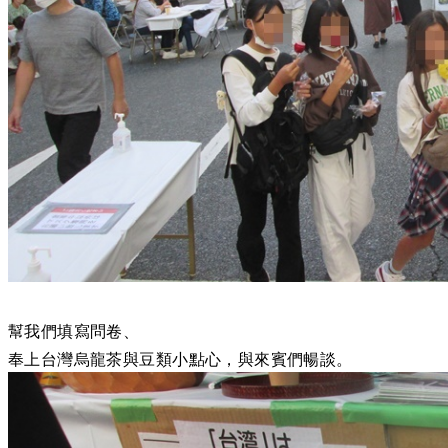
幫我們填寫問卷、
奉上台灣烏龍茶與豆類小點心，與來賓們暢談。