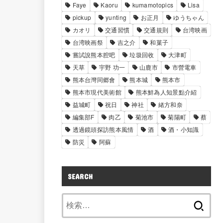
Faye
Kaoru
kumamotopics
Lisa
pickup
yunting
お正月
ゆうちゃん
カオリ
交通習慣
交通規則
台湾映画
台湾映画祭
吉之介
和菓子
嘗試說熊本腔吧
垃圾回收
大津町
天草
宇野 功一
山鹿市
市營電車
熊本台灣同郷會
熊本城
熊本市
熊本市現代美術館
熊本鮮為人知景點介紹
益城町
祝日
神社
緒方和奈
編集部F
肉乙
菊池市
菊陽町
蔡
透過鏡頭探訪熊本風情
酒
酒・小知識
防災
阿蘇
SEARCH
検
索: