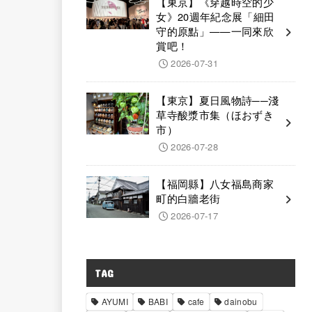
【東京】《穿越時空的少
女》20週年紀念展「細田
守的原點」——一同來欣
賞吧！
2026-07-31
【東京】夏日風物詩──淺
草寺酸漿市集（ほおずき
市）
2026-07-28
【福岡縣】八女福島商家
町的白牆老街
2026-07-17
TAG
AYUMI
BABI
cafe
dainobu