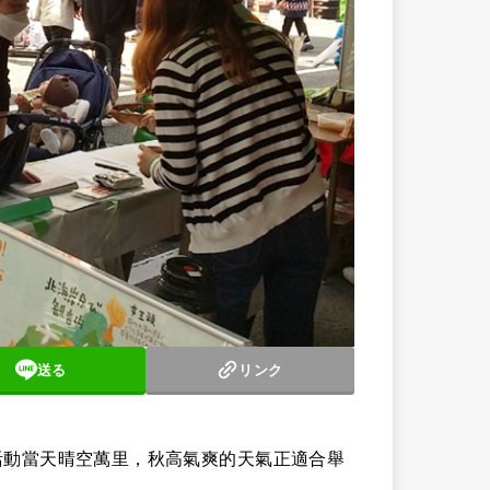
送る
リンク
。活動當天晴空萬里，秋高氣爽的天氣正適合舉