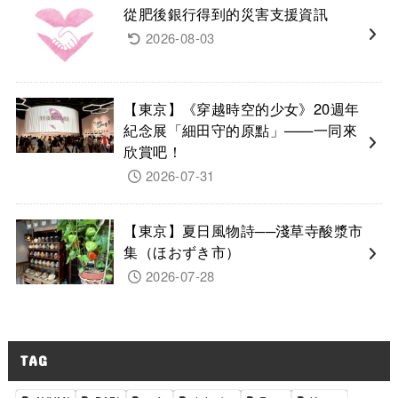
從肥後銀行得到的災害支援資訊
2026-08-03
【東京】《穿越時空的少女》20週年
紀念展「細田守的原點」——一同來
欣賞吧！
2026-07-31
【東京】夏日風物詩──淺草寺酸漿市
集（ほおずき市）
2026-07-28
TAG