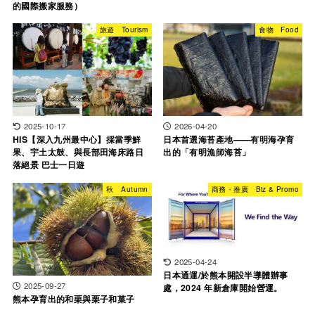
的國際搬家服務）
旅遊 Tourism
食物 Food
2025-10-17
2026-04-20
HIS【深入九州最中心】採當季鮮
日本首選海苔產地——有明海孕育
果、宇土太鼓、與長部田海床路日
出的「有明漁師海苔」
落絕景 巴士一日遊
秋 Autumn
商務・推廣 Biz & Promo
2025-04-24
日本通運/於熊本開設半導體辦事
2025-09-27
處，2024 年新倉庫開始營運。
熊本孕育出的和栗與栗子和菓子