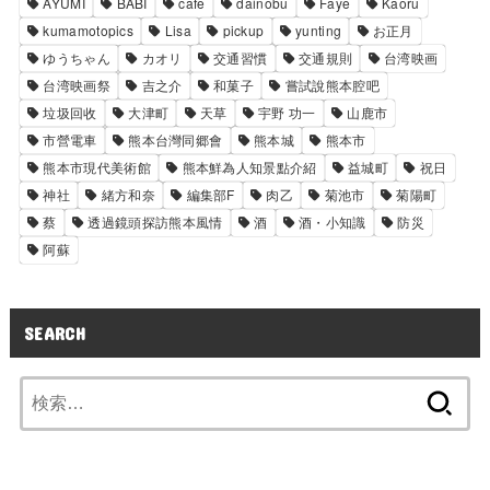
AYUMI
BABI
cafe
dainobu
Faye
Kaoru
kumamotopics
Lisa
pickup
yunting
お正月
ゆうちゃん
カオリ
交通習慣
交通規則
台湾映画
台湾映画祭
吉之介
和菓子
嘗試說熊本腔吧
垃圾回收
大津町
天草
宇野 功一
山鹿市
市營電車
熊本台灣同郷會
熊本城
熊本市
熊本市現代美術館
熊本鮮為人知景點介紹
益城町
祝日
神社
緒方和奈
編集部F
肉乙
菊池市
菊陽町
蔡
透過鏡頭探訪熊本風情
酒
酒・小知識
防災
阿蘇
SEARCH
検
索: