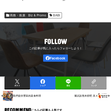
商務・推廣 Biz & Promo
BABI
FOLLOW
ポスト
シェア
送る
リンク
我們提供豐富的蔬食料理
嘗試說熊本腔吧 其４
RECOMMEND