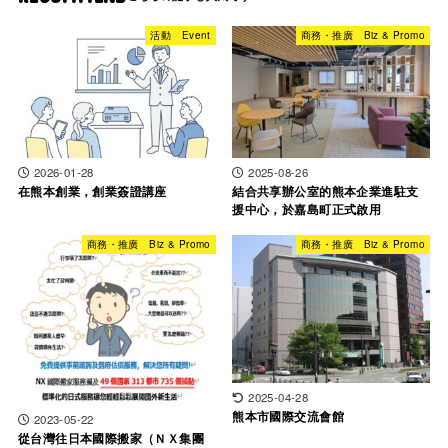
活動 Event
商務・推廣 Biz & Promo
2026-01-28
2025-08-26
在熊本創業，創業簽證講座
結合共享辦公室的熊本企業進駐支
援中心，於嘉島町正式啟用
商務・推廣 Biz & Promo
商務・推廣 Biz & Promo
2025-04-28
熊本市國際交流會館
2023-05-22
從台灣往日本國際搬家（ＮＸ集團