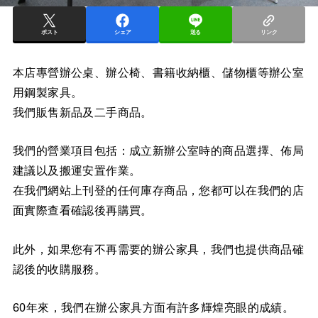
ポスト
シェア
送る
リンク
本店專營辦公桌、辦公椅、書籍收納櫃、儲物櫃等辦公室
用鋼製家具。
我們販售新品及二手商品。
我們的營業項目包括：成立新辦公室時的商品選擇、佈局
建議以及搬運安置作業。
在我們網站上刊登的任何庫存商品，您都可以在我們的店
面實際查看確認後再購買。
此外，如果您有不再需要的辦公家具，我們也提供商品確
認後的收購服務。
60年來，我們在辦公家具方面有許多輝煌亮眼的成績。